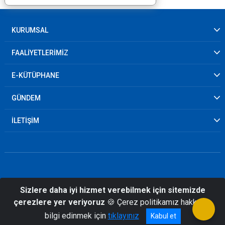
KURUMSAL
FAALİYETLERİMİZ
E-KÜTÜPHANE
GÜNDEM
İLETİŞİM
Sizlere daha iyi hizmet verebilmek için sitemizde
© 2026 Kilis İl Afet ve Acil Durum
çerezlere yer veriyoruz
🍪 Çerez politikamız hakkında
Müdürlüğü
bilgi edinmek için
tıklayınız
Kabul et